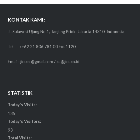
KONTAK KAMI :
Jl. Sulawesi Ujung No.1, Tanjung Priok. Jakarta 14310, Indonesia
Tel : +62 21 806 781 00 Ext 1120
Email : jictcsr@gmail.com / ca@jict.co.id
STATISTIK
Today's Visits:
135
Today's Visitors:
93
Total Visits: