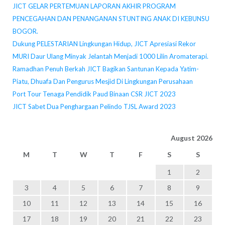
JICT GELAR PERTEMUAN LAPORAN AKHIR PROGRAM
PENCEGAHAN DAN PENANGANAN STUNTING ANAK DI KEBUNSU
BOGOR.
Dukung PELESTARIAN Lingkungan Hidup, JICT Apresiasi Rekor
MURI Daur Ulang Minyak Jelantah Menjadi 1000 Lilin Aromaterapi.
Ramadhan Penuh Berkah JICT Bagikan Santunan Kepada Yatim-
Piatu, Dhuafa Dan Pengurus Mesjid Di Lingkungan Perusahaan
Port Tour Tenaga Pendidik Paud Binaan CSR JICT 2023
JICT Sabet Dua Penghargaan Pelindo TJSL Award 2023
August 2026
M
T
W
T
F
S
S
1
2
3
4
5
6
7
8
9
10
11
12
13
14
15
16
17
18
19
20
21
22
23