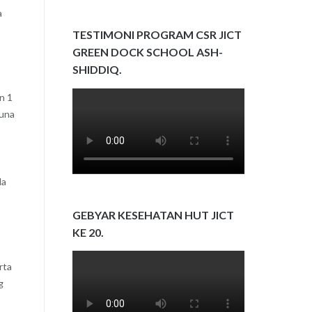
a
TESTIMONI PROGRAM CSR JICT
GREEN DOCK SCHOOL ASH-
SHIDDIQ.
n 1
guna
la
GEBYAR KESEHATAN HUT JICT
KE 20.
rta
g