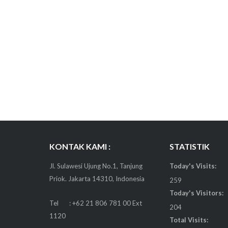
KONTAK KAMI :
STATISTIK
Jl. Sulawesi Ujung No.1, Tanjung
Today's Visits:
Priok. Jakarta 14310, Indonesia
259
Today's Visitors:
Tel : +62 21 806 781 00 Ext
204
1120
Total Visits: