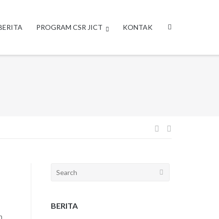
BERITA
PROGRAM CSR JICT
KONTAK
Post
navigation
Search
for:
BERITA
n