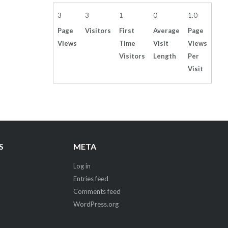
3
3
1
0
1.0
Page
Visitors
First
Average
Page
Views
Time
Visit
Views
Visitors
Length
Per
Visit
S
META
Log in
Entries feed
Comments feed
WordPress.org