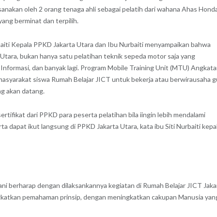
sanakan oleh 2 orang tenaga ahli sebagai pelatih dari wahana Ahas Hond
ang berminat dan terpilih.
rbaiti Kepala PPKD Jakarta Utara dan Ibu Nurbaiti menyampaikan bahwa
tara, bukan hanya satu pelatihan teknik sepeda motor saja yang
k Informasi, dan banyak lagi. Program Mobile Training Unit (MTU) Angkata
masyarakat siswa Rumah Belajar JICT untuk bekerja atau berwirausaha 
ng akan datang.
rtifikat dari PPKD para peserta pelatihan bila iingin lebih mendalami
ta dapat ikut langsung di PPKD Jakarta Utara, kata ibu Siti Nurbaiti kepa
ani berharap dengan dilaksankannya kegiatan di Rumah Belajar JICT Jaka
ngkatkan pemahaman prinsip, dengan meningkatkan cakupan Manusia yan