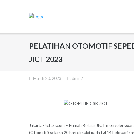
Skip
to
content
PELATIHAN OTOMOTIF SEPE
JICT 2023
March 20, 2023
admin2
Jakarta-Jictcsr.com – Rumah Belajar JICT menyelenggar
(Otomotif) selama 20 hari dimulai pada tgl 14 Februari 