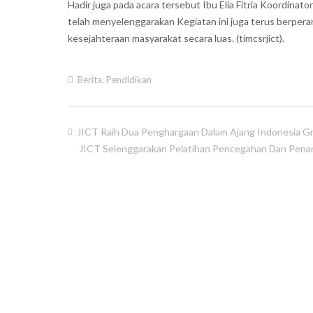
Hadir juga pada acara tersebut Ibu Elia Fitria Koordina
telah menyelenggarakan Kegiatan ini juga terus berpera
kesejahteraan masyarakat secara luas. (timcsrjict).
Berita
,
Pendidikan
JICT Raih Dua Penghargaan Dalam Ajang Indonesia 
JICT Selenggarakan Pelatihan Pencegahan Dan Penan
Post
navigation