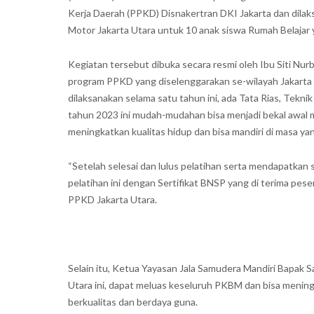
Kerja Daerah (PPKD) Disnakertran DKI Jakarta dan dilak
Motor Jakarta Utara untuk 10 anak siswa Rumah Belajar y
Kegiatan tersebut dibuka secara resmi oleh Ibu Siti Nu
program PPKD yang diselenggarakan se-wilayah Jakarta U
dilaksanakan selama satu tahun ini, ada Tata Rias, Tekni
tahun 2023 ini mudah-mudahan bisa menjadi bekal awal 
meningkatkan kualitas hidup dan bisa mandiri di masa ya
“Setelah selesai dan lulus pelatihan serta mendapatkan se
pelatihan ini dengan Sertifikat BNSP yang di terima peser
PPKD Jakarta Utara.
Selain itu, Ketua Yayasan Jala Samudera Mandiri Bapak S
Utara ini, dapat meluas keseluruh PKBM dan bisa meni
berkualitas dan berdaya guna.