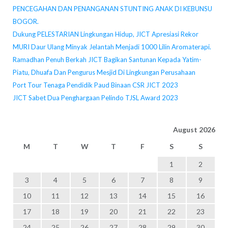
PENCEGAHAN DAN PENANGANAN STUNTING ANAK DI KEBUNSU
BOGOR.
Dukung PELESTARIAN Lingkungan Hidup, JICT Apresiasi Rekor
MURI Daur Ulang Minyak Jelantah Menjadi 1000 Lilin Aromaterapi.
Ramadhan Penuh Berkah JICT Bagikan Santunan Kepada Yatim-
Piatu, Dhuafa Dan Pengurus Mesjid Di Lingkungan Perusahaan
Port Tour Tenaga Pendidik Paud Binaan CSR JICT 2023
JICT Sabet Dua Penghargaan Pelindo TJSL Award 2023
August 2026
M
T
W
T
F
S
S
1
2
3
4
5
6
7
8
9
10
11
12
13
14
15
16
17
18
19
20
21
22
23
24
25
26
27
28
29
30