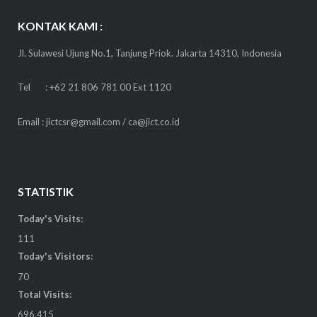
KONTAK KAMI :
Jl. Sulawesi Ujung No.1, Tanjung Priok. Jakarta 14310, Indonesia
Tel : +62 21 806 781 00 Ext 1120
Email : jictcsr@gmail.com / ca@jict.co.id
STATISTIK
Today's Visits:
111
Today's Visitors:
70
Total Visits:
696,415