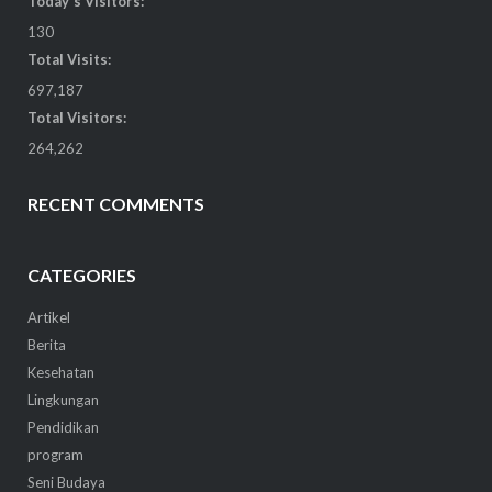
Today's Visitors:
130
Total Visits:
697,187
Total Visitors:
264,262
RECENT COMMENTS
CATEGORIES
Artikel
Berita
Kesehatan
Lingkungan
Pendidikan
program
Seni Budaya