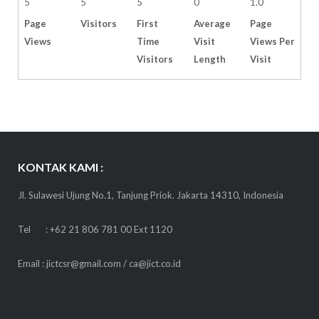
5
5
5
0
1.0
Page
Visitors
First
Average
Page
Views
Time
Visit
Views Per
Visitors
Length
Visit
KONTAK KAMI :
Jl. Sulawesi Ujung No.1, Tanjung Priok. Jakarta 14310, Indonesia
Tel : +62 21 806 781 00 Ext 1120
Email : jictcsr@gmail.com / ca@jict.co.id