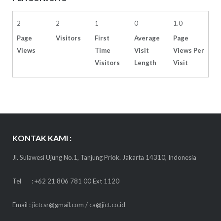
2
2
1
0
1.0
Page
Visitors
First
Average
Page
Views
Time
Visit
Views Per
Visitors
Length
Visit
KONTAK KAMI :
Jl. Sulawesi Ujung No.1, Tanjung Priok. Jakarta 14310, Indonesia
Tel : +62 21 806 781 00 Ext 1120
Email : jictcsr@gmail.com / ca@jict.co.id