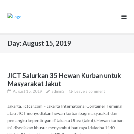
Skip
to
content
Day:
August 15, 2019
JICT Salurkan 35 Hewan Kurban untuk
Masyarakat Jakut
August 15, 2019
admin2
Leave a comment
Jakarta, jictcsr.com – Jakarta International Container Terminal
atau JICT menyediakan hewan kurban bagi masyarakat dan
pemangku kepentingan di Jakarta Utara (Jakut). Hewan kurban
ini, disediakan khusus menyambut hari raya Iduladha 1440