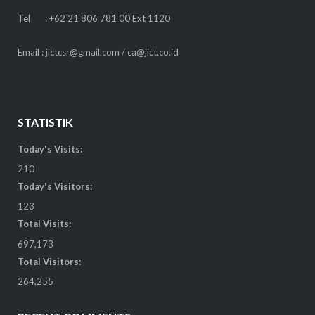
Tel : +62 21 806 781 00 Ext 1120
Email : jictcsr@gmail.com / ca@jict.co.id
STATISTIK
Today's Visits:
210
Today's Visitors:
123
Total Visits:
697,173
Total Visitors:
264,255