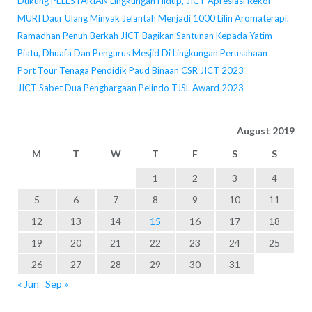
Dukung PELESTARIAN Lingkungan Hidup, JICT Apresiasi Rekor
MURI Daur Ulang Minyak Jelantah Menjadi 1000 Lilin Aromaterapi.
Ramadhan Penuh Berkah JICT Bagikan Santunan Kepada Yatim-
Piatu, Dhuafa Dan Pengurus Mesjid Di Lingkungan Perusahaan
Port Tour Tenaga Pendidik Paud Binaan CSR JICT 2023
JICT Sabet Dua Penghargaan Pelindo TJSL Award 2023
August 2019
M
T
W
T
F
S
S
1
2
3
4
5
6
7
8
9
10
11
12
13
14
15
16
17
18
19
20
21
22
23
24
25
26
27
28
29
30
31
« Jun
Sep »